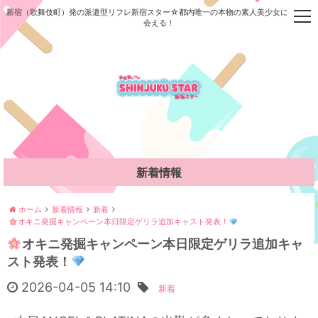
新宿（歌舞伎町）発の派遣型リフレ新宿スター☆都内唯一の本物の素人美少女に今すぐ
t
会える！
o
g
g
l
e
n
a
v
i
g
新着情報
a
t
i
ホーム
新着情報
新着
オキニ発掘キャンペーン本日限定ゲリラ追加キャスト発表！
o
n
オキニ発掘キャンペーン本日限定ゲリラ追加キャ
スト発表！
2026-04-05 14:10
新着