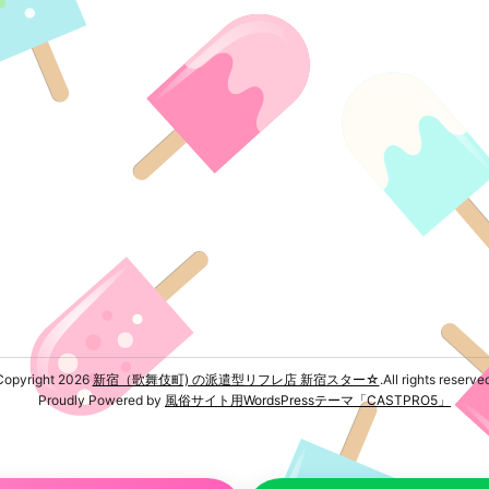
Copyright 2026
新宿（歌舞伎町) の派遣型リフレ店 新宿スター☆
.All rights reserve
Proudly Powered by
風俗サイト用WordsPressテーマ「CASTPRO5」