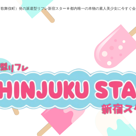
（歌舞伎町）発の派遣型リフレ新宿スター☆都内唯一の本物の素人美少女に今すぐ会