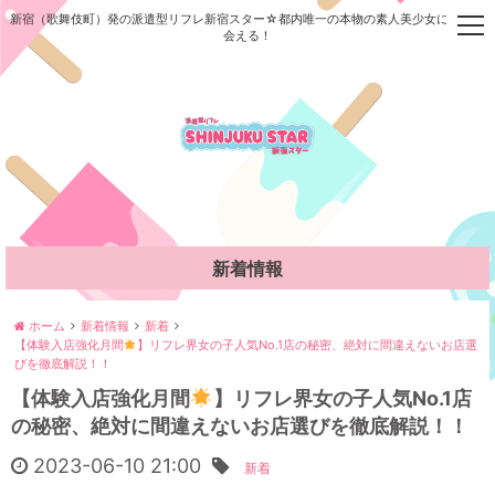
新宿（歌舞伎町）発の派遣型リフレ新宿スター☆都内唯一の本物の素人美少女に今すぐ
t
会える！
o
g
g
l
e
n
a
v
i
g
新着情報
a
t
i
ホーム
新着情報
新着
【体験入店強化月間
】リフレ界女の子人気No.1店の秘密、絶対に間違えないお店選
o
びを徹底解説！！
n
【体験入店強化月間
】リフレ界女の子人気No.1店
の秘密、絶対に間違えないお店選びを徹底解説！！
2023-06-10 21:00
新着