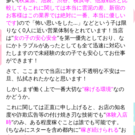
多い(
秋葉原、池袋、渋谷、横浜等、他激戦区と比
較してもこれに関しては本当に雲泥の差、新宿の
お客様はこの業界では絶対に一番、本当に優しい
です
)ので「怖い思いをした…」などという子は限
りなく0人に近い営業体制をとれています！当店
は”
女の子の安心安全
“を第一優先としており、な
にかトラブルがあったとしても全て迅速に対応い
たしますので未経験の女の子でも安心してお仕事
ができます！
さて、ここまでで当店に対する不透明な不安は一
旦、払拭されたかなと思います！
しかしまず働く上で一番大切な
“稼げる環境”
なの
かどうか。
これに関しては正直に申し上げると、お店の知名
度や詐欺広告等の付け焼き刃な技術でも”
体験入店
時
“のみ、ある程度稼ぐことは誰でも可能です。
(ちなみにスターを含め都内に”
稼ぎ続けられる
“お