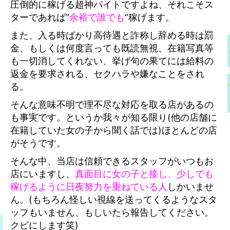
圧倒的に稼げる超神バイトですよね、それこそス
ターであれば”
余裕で誰でも
“稼げます。
また、入る時ばかり高待遇と詐称し辞める時は罰
金、もしくは何度言っても既読無視、在籍写真等
も一切消してくれない、挙げ句の果てには給料の
返金を要求され
る、セクハラや嫌なことをされ
る。
そんな意味不明で理不尽な対応を取る店があるの
も事実です。というか我々が知る限り(他の店舗に
在籍していた女の子から聞く話では)ほとんどの店
がそうです。
そんな中、当店は信頼できるスタッフがいつもお
店にいますし、
真面目に女の子と接し、少しでも
稼げるように日夜努力を重ねている人
しかいませ
ん。(もちろん怪しい視線を送ってくるようなスタ
ッフもいません、もしいたら報告してください。
クビにします笑)