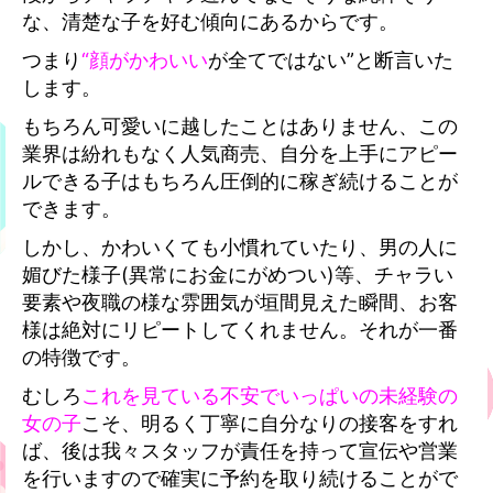
な、清楚な子を好む傾向にあるからです。
つまり
“顔がかわいい
が全てではない”と断言いた
します。
もちろん可愛いに越したことはありません、この
業界は紛れもなく人気商売、自分を上手にアピー
ルできる子はもちろん圧倒的に稼ぎ続けることが
できます。
しかし、かわいくても小慣れてい
たり、男の人に
媚びた様子(異常にお金にがめつい)等、チャラい
要素や夜職の様な雰囲気が垣間見えた瞬間、お客
様は絶対にリピートしてくれません。それが一番
の特徴です。
むしろ
これを見ている不安でいっぱいの未経験の
女の子
こそ、明るく丁寧に自分なりの接客をすれ
ば、後は我々スタッフが責任を持って宣伝や営業
を行いますので確実に予約を取り続けることがで