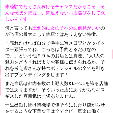
未経験でたくさん稼げるチャンスだからこそ、そ
んな現状を把握し、間違えないお店選びをして欲
しいんです！
何と言っても
圧倒的に女の子への面倒見がいい
の
が当店の最大にして他店ではありえない特徴。
「売れたければ自分で勝手に写メ日記とかツイッ
ター頑張ってね、こっちは予約とるだけなの
で。」という他９９％のお店とは真逆、1人1人の
魅力をどうすればよりお客様に伝えられるか、そ
れを考え皆さんが持つポテンシャルの全てを引き
出すブランディングをします！！
また当店は都内有数の出勤人数&レベルを誇る店舗
ではありますが、そういった店にありがちなギス
ギスした雰囲気は一切ありません。
一生出勤し続け待機場で偉そうにしたり嫌がらせ
をするような下衆な子は全てクビ、気楽に働く、