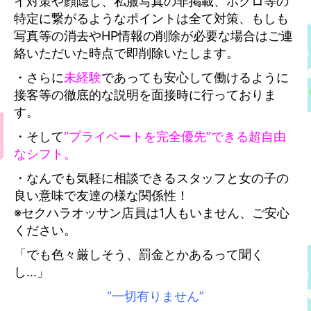
イ対策や顔隠し、私服写真の非掲載、ホクロ等の
特定に繋がるようなポイントは全て対策、もしも
写真等の消去やHP情報の削除が必要な場合はご連
絡いただいた時点で
即削除いたします。
・さらに
未経験
であっても安心して働けるように
接客等の徹底的な説明を面接時に行っておりま
す。
・そして
“プライベートを完全優先”できる超自由
なシフト。
・なんでも気軽に相談できるスタッフと女の子の
良い意味で友達の様な関係性！
※セクハラオッサン店員は1人もいません、ご安心
ください。
「でも色々厳しそう、罰金とかあるって聞く
し…」
“一切有りません”