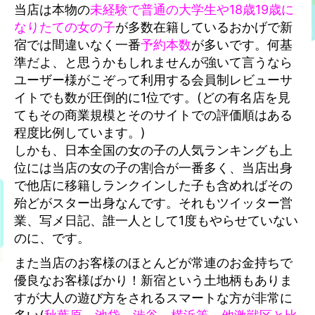
当店は本物の
未経験で普通の大学生や18歳19歳に
なりたての女の子
が多数在籍しているおかげで新
宿では間違いなく一番
予約本数
が多いです。何基
準だよ、と思うかもしれませんが強いて言うなら
ユーザー様がこぞって利用する会員制レビューサ
イトでも数が圧倒的に1位です。(どの有名店を見
てもその商業規模とそのサイトでの評価順はある
程度比例しています。)
しかも、日本全国の女の子の人気ランキングも上
位には当店の女の子の割合が一番多く、当店出身
で他店に移籍しランクインした子も含めればその
殆どがスター出身なんです。それもツイッター営
業、写メ日記、誰一人として1度もやらせていない
のに、です。
また当店のお客様のほとんどが常連のお金持ちで
優良なお客様ばかり！新宿という土地柄もありま
すが大人の遊び方をされるスマートな方が非常に