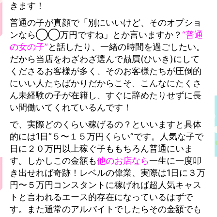
きます！
普通の子が真顔で「別にいいけど、そのオプショ
ンなら◯◯万円ですね」とか言いますか？
“普通
の女の子”
と話したり、一緒の時間を過ごしたい。
だから当店をわざわざ選んで贔屓(ひいき)にして
くださるお客様が多く、そのお客様たちが圧倒的
にいい人たちばかりだからこそ、こんなにたくさ
ん未経験の子が在籍し、すぐに辞めたりせずに長
い間働いてくれているんです！
で、実際どのくらい稼げるの？
といいますと具体
的には1日”５〜１５万円くらい”です。人気な子で
日に２０万円以上稼ぐ子ももちろん普通にいま
す。しかしこの金額も
他のお店なら
一生に一度叩
き出せれば奇跡！レベルの偉業、実際は1日に３万
円〜５万円コンスタントに稼げれば超人気キャス
トと言われるエース的存在になっているはずで
す。また通常のアルバイトでしたらその金額でも